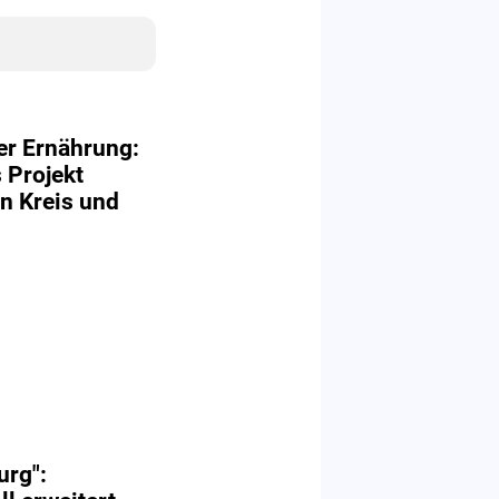
er Ernährung:
 Projekt
in Kreis und
urg":