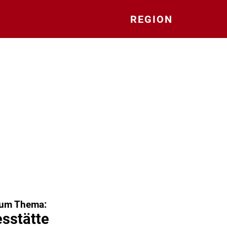
REGION
zum Thema:
sstätte