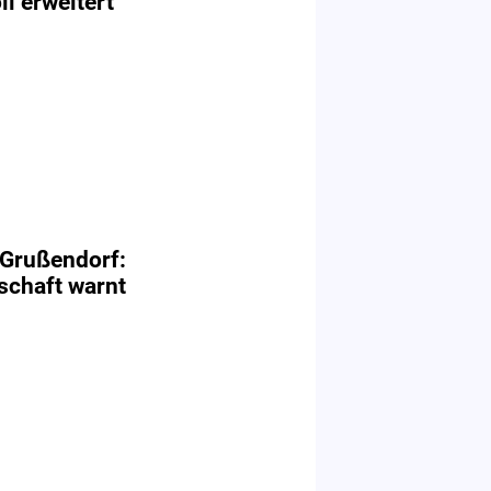
l erweitert
 Grußendorf:
schaft warnt