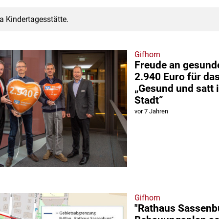
a Kindertagesstätte.
Gifhorn
Freude an gesund
2.940 Euro für das
„Gesund und satt 
Stadt“
vor 7 Jahren
Gifhorn
"Rathaus Sassenb