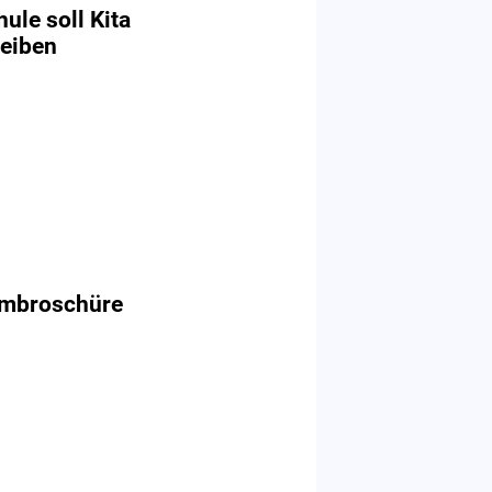
le soll Kita
reiben
mmbroschüre