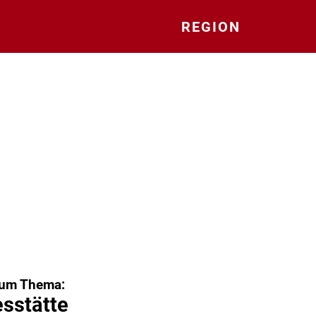
REGION
zum Thema:
sstätte