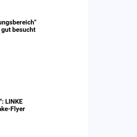
dungsbereich“
 gut besucht
": LINKE
ake-Flyer