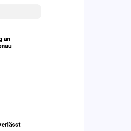
g an
enau
erlässt