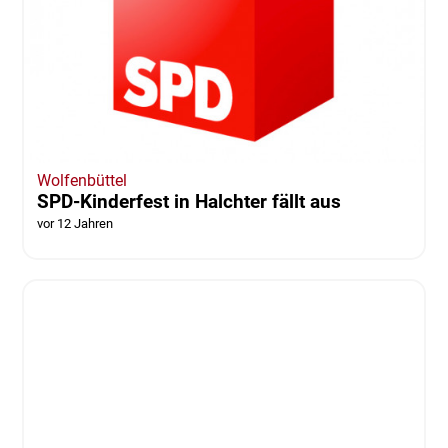
Wolfenbüttel
Kreistag sagt ja: TuS Cremlingen bekommt
Zuschuss für Kunstrasen
vor 12 Jahren
von Thorsten Raedlein