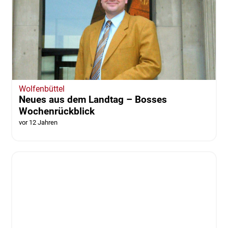
SPD-Ortsverein mit neuem Vorstand
vor 12 Jahren
Wolfenbüttel
SV Halchter "is coming home"
***aktualisiert***
vor 12 Jahren
von Thorsten Raedlein