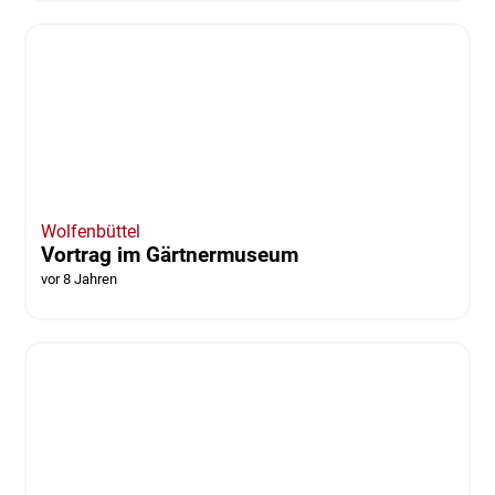
REGION
Farbwechsel bei Jägermeister - Erster Blick
auf's neue Design
vor 8 Jahren
von Jonas Walter
Wolfenbüttel
Vortrag im Gärtnermuseum