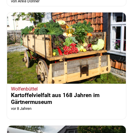
pro familia zeigt Ausstellung „Lebenslust“
von llona Nolte"
vor 8 Jahren
von Anke Donner
Wolfenbüttel
Kartoffelvielfalt aus 168 Jahren im
Gärtnermuseum
vor 8 Jahren