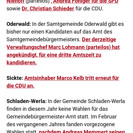
Niehoff
(parteilos)
, Andrea Föniger für die SPD
sowie
Dr. Christian Schieder
für die CDU.
Oderwald:
In der Samtgemeinde Oderwald gibt es
bisher nur einen Kandidaten auf das Amt des
Samtgemeindebürgermeisters.
Der derzeitige
Verwaltungschef Marc Lohmann (parteilos) hat
angekündigt, für eine dritte Amtszeit zu
kandidieren.
Sickte:
Amtsinhaber Marco Kelb tritt erneut für
die CDU an.
Schladen-Werla:
In der Gemeinde Schladen-Werla
finden in diesem Jahr keine Wahlen für das
Gemeindebürgermeister-Amt statt. Im Februar
des vergangenen Jahres fanden vorgezogene
Wahlen statt,
nachdem Andreas Memmert seinen