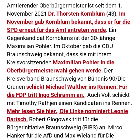
Amtierender Oberbürgermeister ist seit dem 1.
November 2021
Dr. Thorsten Kornblum
(43).
Im
November gab Kornblum bekannt, dass er für die
SPD erneut für das Amt antreten werde
. Ein
Gegenkandidat Kornblums ist der 30-jährige
Maximilian Pohler. Im Oktober gab die CDU
Braunschweig bekannt, dass sie mit ihrem
Kreisvorsitzenden
Maximilian Pohler in die
Oberbürgermeisterwahl gehen werde.
Der
Kreisverband Braunschweig von Bündnis 90/Die
Grünen
schickt Michael Walther ins Rennen.
Für
die FDP tritt Ingo Schramm an.
. Auch Volt schickt
mit Timothy Rathjen einen Kandidaten ins Rennen.
Mehr lesen Sie hier.
.
Die Linke nominiert Leonie
Bartsch.
Robert Glogowsk tritt für die
Bürgerinitiative Braunschweig (BIBS) an. Mirco
Hanker für die AfD und Max Wieland für Die