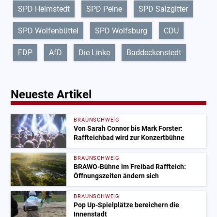
SPD Helmstedt
SPD Peine
SPD Salzgitter
SPD Wolfenbüttel
SPD Wolfsburg
CDU
FDP
AfD
Die Linke
Baddeckenstedt
Neueste Artikel
BRAUNSCHWEIG
Von Sarah Connor bis Mark Forster:
Raffteichbad wird zur Konzertbühne
BRAUNSCHWEIG
BRAWO-Bühne im Freibad Raffteich:
Öffnungszeiten ändern sich
BRAUNSCHWEIG
Pop Up-Spielplätze bereichern die
Innenstadt