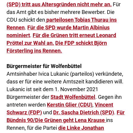
(SPD) tritt aus Altersgründen nicht mehr an.
Für
das Amt gibt es bisher mehrere Bewerber. Die
CDU schickt den
parteilosen Tobias Thurau ins
Rennen
.
Für die SPD wurde Martin Albinius
nominiert
.
Für die Grünen tritt erneut Leonard
Pröttel zur Wahl an.
Die FDP schickt Björn
Försterling ins Rennen.
Bürgermeister für Wolfenbüttel
Amtsinhaber Ivica Lukanic (parteilos) verkündete,
dass er für eine weitere Amtszeit kandidieren will.
Lukanic ist seit dem 1. November 2021
Bürgermeister der
Stadt Wolfenbüttel
. Gegen ihn
antreten werden
Kerstin Glier (CDU)
,
Vincent
Schwarz (FDP)
und
Dr. Sascha Dietrich (SPD)
.
Für
Bündnis 90/Die Grünen geht Lena Krause
ins
Rennen, für die Partei
die Linke Jonathan