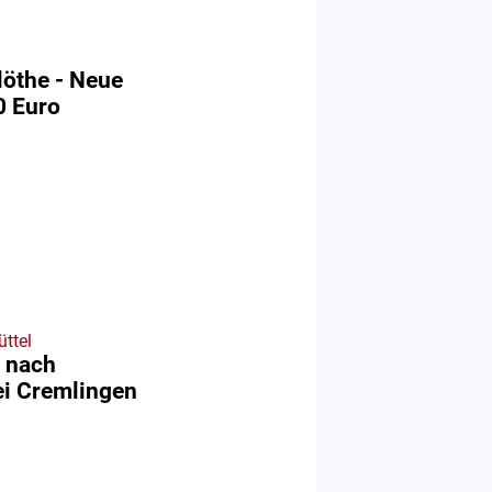
löthe - Neue
0 Euro
ttel
g nach
i Cremlingen