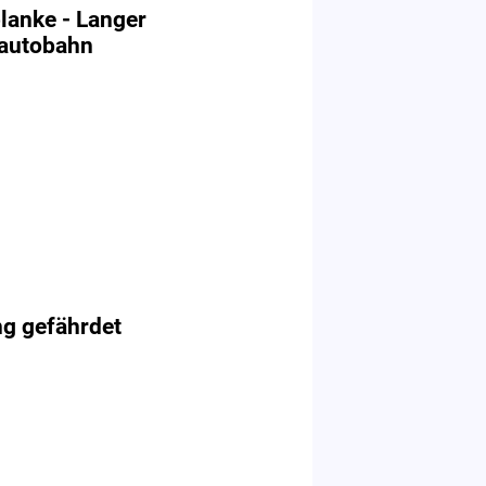
planke - Langer
tautobahn
ng gefährdet