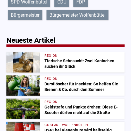
SPD Wolfenbüttel
CDU
FDP
Bürgermeister
Bürgermeister Wolfenbüttel
Neueste Artikel
REGION
Tierische Sehnsucht: Zwei Kaninchen
suchen ihr Glück
REGION
Durstlöscher für Insekten: So helfen Sie
Bienen & Co. durch den Sommer
REGION
Geldstrafe und Punkte drohen: Diese E-
Scooter dürfen nicht auf die Straße
GOSLAR | WOLFENBÜTTEL
B241 bei Vienenburg wird halbseitig