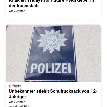
Kritik an 'Fridays for Future' - Aufkleber in
der Innenstadt
vor 7 Jahren
Gifhorn
Unbekannter stiehlt Schulrucksack von 12-
Jähriger
vor 7 Jahren
von aktuell24dc