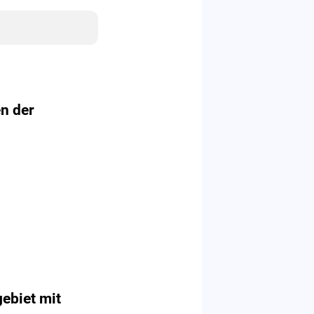
l
n der
ebiet mit