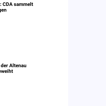
e: CDA sammelt
gen
 der Altenau
eweiht