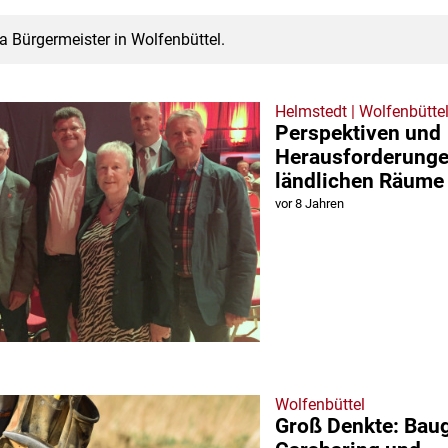
 Bürgermeister in Wolfenbüttel.
Helmstedt | Wolfenbütte
Perspektiven und
Herausforderunge
ländlichen Räume
vor 8 Jahren
Wolfenbüttel
Groß Denkte: Baug