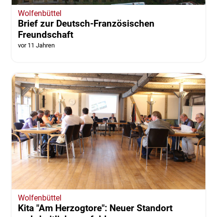
Helbig und Helbig leiten zukünftig die Wehr
in Werlaburgdorf
vor 11 Jahren
von Anke Donner
Wolfenbüttel
Brief zur Deutsch-Französischen
Freundschaft
vor 11 Jahren