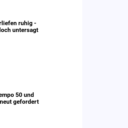
iefen ruhig -
doch untersagt
empo 50 und
neut gefordert