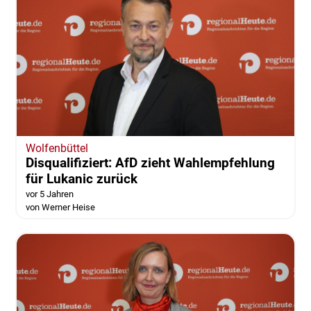
Wolfenbüttel
Disqualifiziert: AfD zieht Wahlempfehlung
für Lukanic zurück
vor 5 Jahren
von Werner Heise