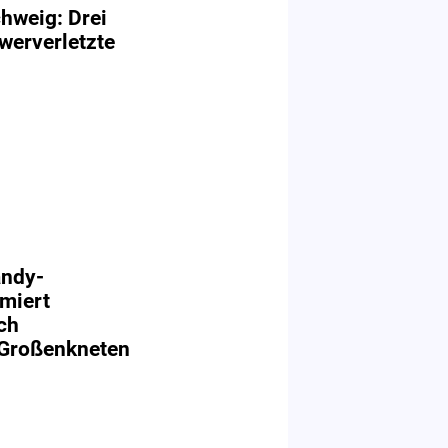
chweig: Drei
werverletzte
andy-
miert
ch
 Großenkneten