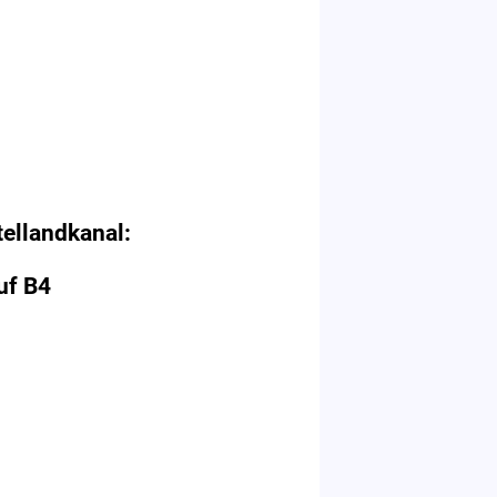
tellandkanal:
uf B4