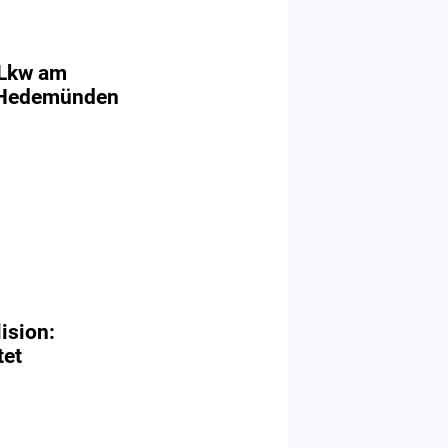
 Lkw am
 Hedemünden
ision:
tet