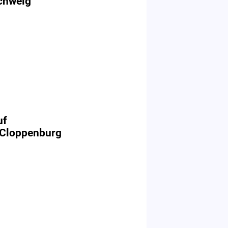
chweig
uf
 Cloppenburg