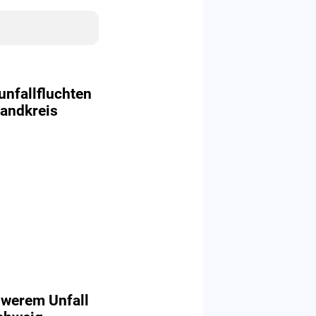
nfallfluchten
Landkreis
hwerem Unfall