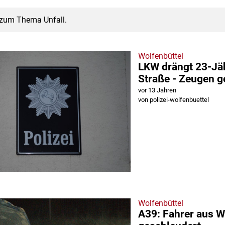
g zum Thema Unfall.
Wolfenbüttel
LKW drängt 23-Jäh
Straße - Zeugen g
vor 13 Jahren
von polizei-wolfenbuettel
Wolfenbüttel
A39: Fahrer aus 