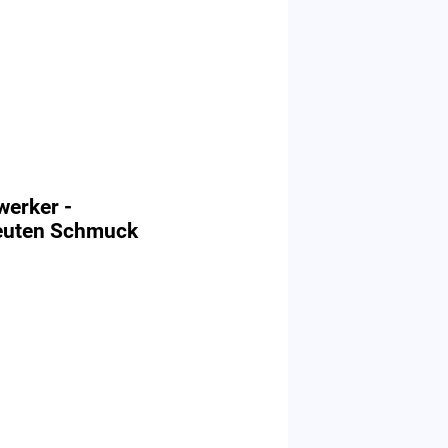
werker -
beuten Schmuck