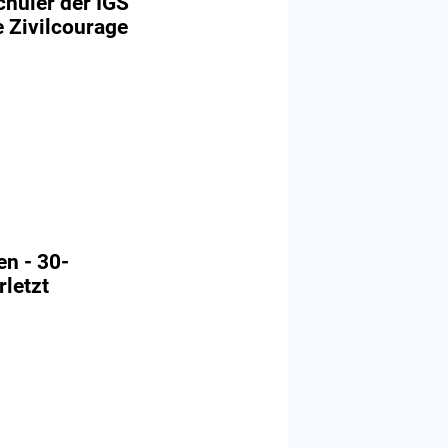
chüler der IGS
e Zivilcourage
n - 30-
rletzt