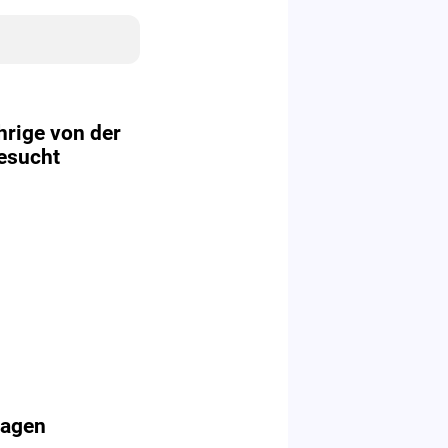
rige von der
esucht
Wagen