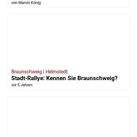
REGION
Horror vor später Absage -
Weihnachtsmarkt für Schausteller ein
Risiko
vor 5 Jahren
von Marvin König