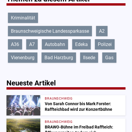
Kriminalität
Braunschweigische Landessparkasse
A2
A36
A7
Autobahn
Edeka
Polizei
Vienenburg
Bad Harzburg
Ilsede
Gas
Neueste Artikel
BRAUNSCHWEIG
Von Sarah Connor bis Mark Forster:
Raffteichbad wird zur Konzertbühne
BRAUNSCHWEIG
BRAWO-Bühne im Freibad Raffteich: