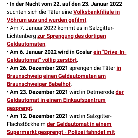
•
In der Nacht vom 22. auf den 23. Januar 2022
suchten sich die Täter eine
Volksbankfiliale in
Vöhrum aus und wurden gefilmt
.
• Am 7. Januar 2022 kommt es in Salzgitter-
Lichtenberg
zur Sprengung des dortigen
Geldautomaten
.
•
Am 6. Januar 2022 wird in Goslar
ein "Drive-In-
Geldautomat" völlig zerstört
.
•
Am 26. Dezember 2021
sprengen die Täter
in
Braunschweig
einen Geldautomaten am
Braunschweiger Bebelhof
.
•
Am 23. Dezember 2021
wird in Detmerode
der
Geldautomat in einem Einkaufszentrum
gesprengt
.
•
Am 12. Dezember 2021
wird in Salzgitter-
Flachstöckheim
der Geldautomat in einem
Supermarkt gesprengt - Polizei fahndet mit