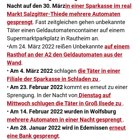
Nacht auf den 30. März
in einer Sparkasse im real
Markt Salzgitter-Thiede mehrere Automaten
gesprengt
. Fast zeitgleichen gehen unbekannte
Täter einen Geldautomatencontainer auf einem
Supermarktparkplatz in Rautheim an.
•Am 24. März 2022 reißen Unbekannte
auf einem
Rasthof an der A2 den Geldautomaten aus der
Wand
.
•
Am 4. März 2022
schlagen
die Täter in einer
Filiale der Sparkasse in Schladen zu
.
•
Am 23. Februar 2022
kommt es erneut zu einer
Sprengung. In der Nacht von
Dienstag auf
Mittwoch schlugen die Täter in Groß Ilsede zu
.
•
Am 14. Februar 2022 wurden in Wolfsburg
mehrere Automaten in einer Nacht gesprengt
.
•
Am 28. Januar 2022 wird in Edemissen
erneut
eine Bank gesprengt
.