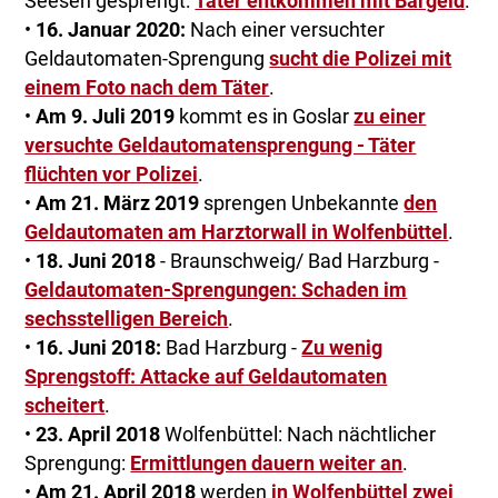
Seesen gesprengt:
Täter entkommen mit Bargeld
.
•
16. Januar 2020:
Nach einer versuchter
Geldautomaten-Sprengung
sucht die Polizei mit
einem Foto nach dem Täter
.
•
Am 9. Juli 2019
kommt es in Goslar
zu einer
versuchte Geldautomatensprengung - Täter
flüchten vor Polizei
.
•
Am 21. März 2019
sprengen Unbekannte
den
Geldautomaten am Harztorwall in Wolfenbüttel
.
•
18. Juni 2018
- Braunschweig/ Bad Harzburg -
Geldautomaten-Sprengungen: Schaden im
sechsstelligen Bereich
.
•
16. Juni 2018:
Bad Harzburg -
Zu wenig
Sprengstoff: Attacke auf Geldautomaten
scheitert
.
•
23. April 2018
Wolfenbüttel: Nach nächtlicher
Sprengung:
Ermittlungen dauern weiter an
.
•
Am 21. April 2018
werden
in Wolfenbüttel
zwei