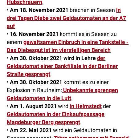
Hubschrauern
.
•
Am 18. November 2021
brechen in Seesen
in
drei Tagen Diebe zwei Geldautomaten an der A7
auf
•
16. November 2021
kommt es in Seesen zu
einem
gewaltsamen Einbruch in eine Tankstelle -
Das Diebesgut ist im vierstelligen Bereich
•
Am 30. Oktober 2021 wird in Lehre
der
Geldautomat einer Bankfiliale in der Berliner
Straße gesprengt
.
•
Am 30. Oktober 2021
kommt es zu einer
Explosion in Rautheim:
Unbekannte sprengen
Geldautomaten in die Luft
.
•
Am 1. August 2021
wird
in Helmstedt
der
Geldautomaten in der Einkaufspassage
Magdeburger Berg gesprengt
.
•
Am 22. Mai 2021
wird ein Geldautomaten in