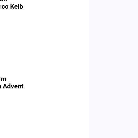
rco Kelb
im
m Advent