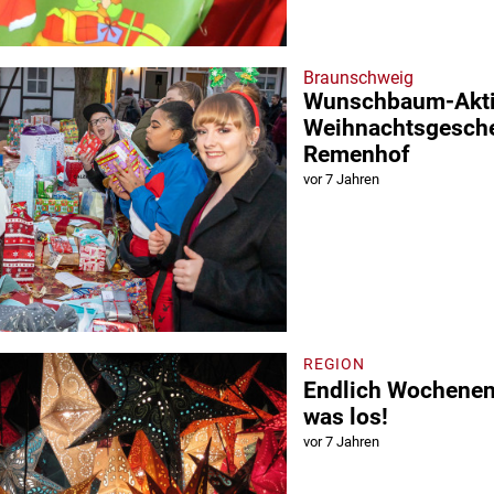
Braunschweig
Wunschbaum-Akti
Weihnachtsgesche
Remenhof
vor 7 Jahren
REGION
Endlich Wochenend
was los!
vor 7 Jahren