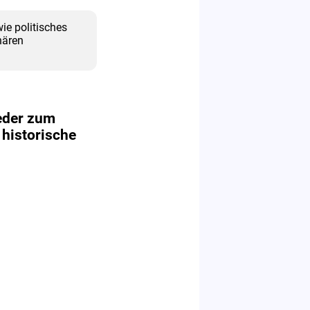
ie politisches
nären
eder zum
 historische