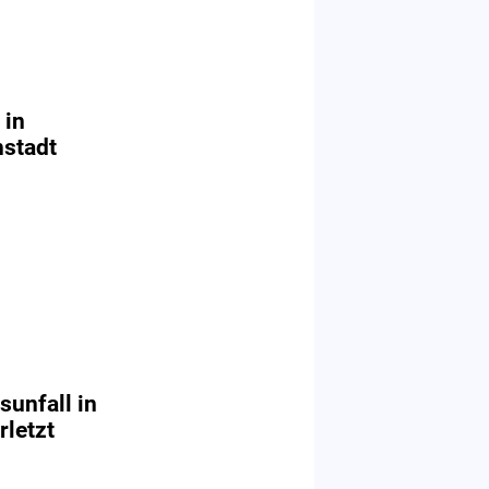
 in
nstadt
sunfall in
letzt