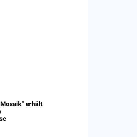
Mosaik“ erhält
m
se