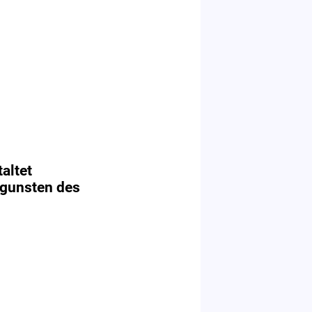
altet
ugunsten des