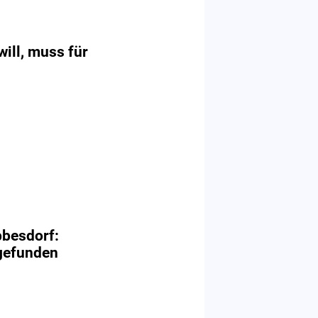
will, muss für
bbesdorf:
gefunden