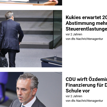
Kukies erwartet 2
Abstimmung mehr
Steuerentlastung
vor 2 Jahren
von dts Nachrichtenagentur
CDU wirft Özdemi
Finanzierung für D
Schule vor
vor 2 Jahren
von dts Nachrichtenagentur