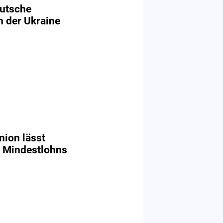
eutsche
n der Ukraine
ion lässt
s Mindestlohns