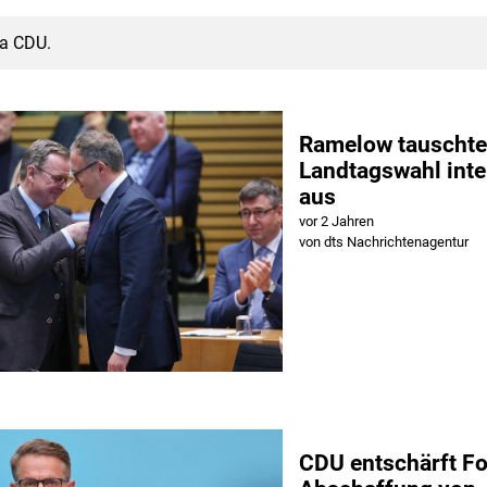
ma CDU.
Ramelow tauschte
Landtagswahl inte
aus
vor 2 Jahren
von dts Nachrichtenagentur
CDU entschärft F