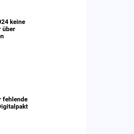
024 keine
 über
en
r fehlende
igitalpakt