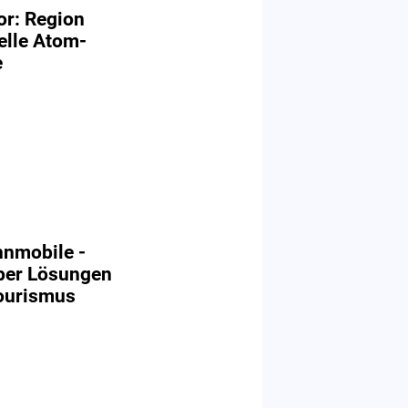
or: Region
ielle Atom-
e
nmobile -
über Lösungen
ourismus