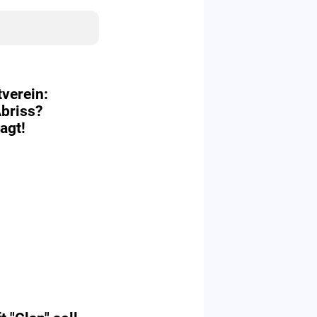
verein:
briss?
agt!