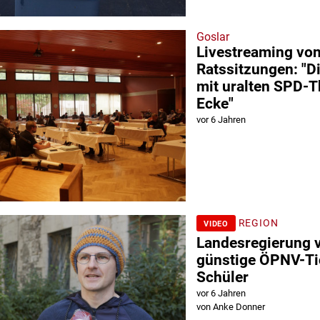
Goslar
Livestreaming vo
Ratssitzungen: "
mit uralten SPD-
Ecke"
vor 6 Jahren
REGION
VIDEO
Landesregierung v
günstige ÖPNV-Tic
Schüler
vor 6 Jahren
von Anke Donner