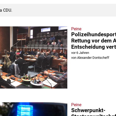
ma CDU.
Peine
Polizeihundesport
Rettung vor dem A
Entscheidung vert
vor 6 Jahren
von Alexander Dontscheff
Peine
Schwerpunkt-