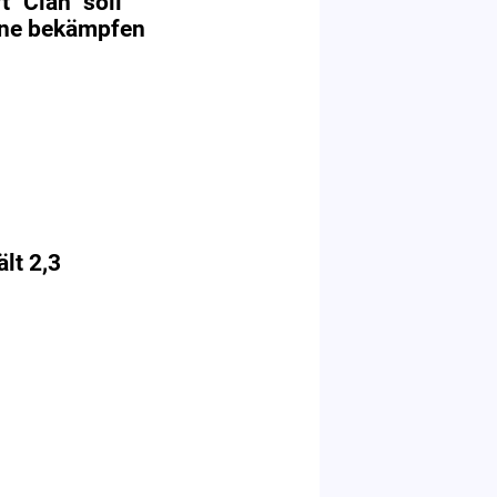
 "Clan" soll
eine bekämpfen
lt 2,3