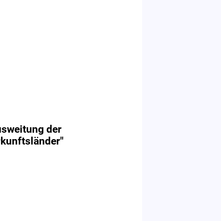
usweitung der
rkunftsländer"