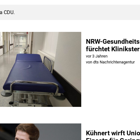
ma CDU.
NRW-Gesundheits
fürchtet Klinikste
vor 3 Jahren
von dts Nachrichtenagentur
Kühnert wirft Uni