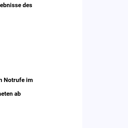
gebnisse des
n Notrufe im
eten ab