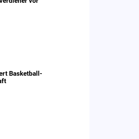
verdiener vor
ert Basketball-
ft