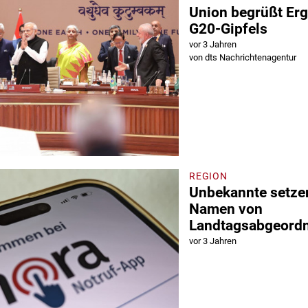
Union begrüßt Er
G20-Gipfels
vor 3 Jahren
von dts Nachrichtenagentur
REGION
Unbekannte setze
Namen von
Landtagsabgeordn
vor 3 Jahren