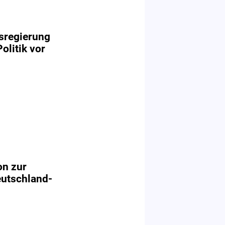
sregierung
olitik vor
on zur
eutschland-