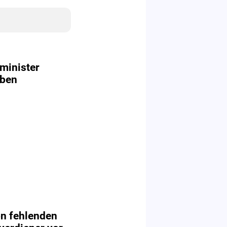
minister
rben
on fehlenden